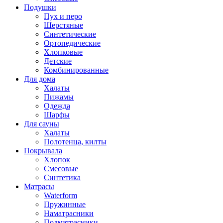
Подушки
Пух и перо
Шерстяные
Синтетические
Ортопедические
Хлопковые
Детские
Комбинированные
Для дома
Халаты
Пижамы
Одежда
Шарфы
Для сауны
Халаты
Полотенца, килты
Покрывала
Хлопок
Смесовые
Синтетика
Матрасы
Waterform
Пружинные
Наматрасники
Подматрасники