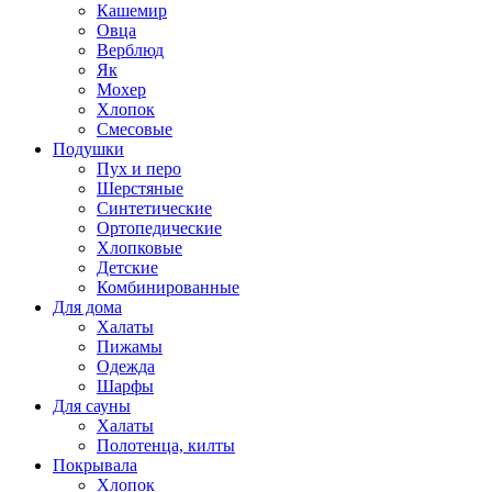
Кашемир
Овца
Верблюд
Як
Мохер
Хлопок
Смесовые
Подушки
Пух и перо
Шерстяные
Синтетические
Ортопедические
Хлопковые
Детские
Комбинированные
Для дома
Халаты
Пижамы
Одежда
Шарфы
Для сауны
Халаты
Полотенца, килты
Покрывала
Хлопок