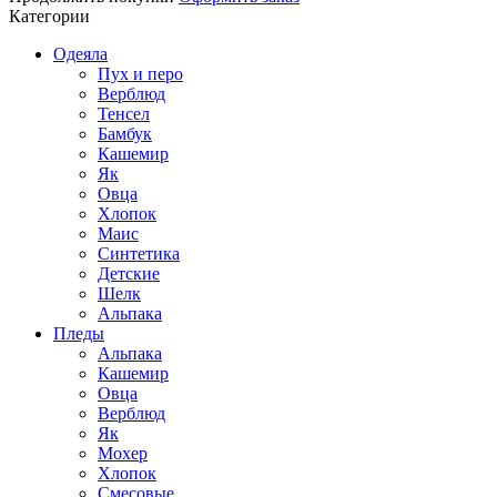
Категории
Одеяла
Пух и перо
Верблюд
Тенсел
Бамбук
Кашемир
Як
Овца
Хлопок
Маис
Синтетика
Детские
Шелк
Альпака
Пледы
Альпака
Кашемир
Овца
Верблюд
Як
Мохер
Хлопок
Смесовые