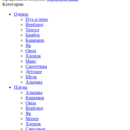
Категории
Одеяла
Пух и перо
Верблюд
Тенсел
Бамбук
Кашемир
Як
Овца
Хлопок
Маис
Синтетика
Детские
Шелк
Альпака
Пледы
Альпака
Кашемир
Овца
Верблюд
Як
Мохер
Хлопок
Смесовые