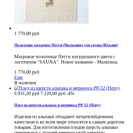
1 770,00 руб
Полотенце махровое Пегги (Мальтина) для сауны (Италия)
Махровое полотенце Пегги натурального цвета с
логотипом "SAUNA". Новое название - Мальтина.
1 770,00 руб
Еще
В наличии
6 931,20 руб
7 220,00 руб
-4%
Плед из шерсти альпака и мериноса РР-52 (Перу)
Изделия из альпаки обладают непревзойденным
качеством и во всем мире относятся к самым дорогим
товарам. Для изготовления пледов шерсть альпаки
смешивают с лучшей мериносовой шерстью.