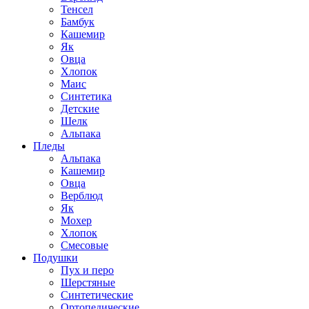
Тенсел
Бамбук
Кашемир
Як
Овца
Хлопок
Маис
Синтетика
Детские
Шелк
Альпака
Пледы
Альпака
Кашемир
Овца
Верблюд
Як
Мохер
Хлопок
Смесовые
Подушки
Пух и перо
Шерстяные
Синтетические
Ортопедические