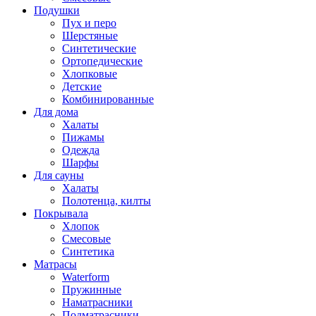
Подушки
Пух и перо
Шерстяные
Синтетические
Ортопедические
Хлопковые
Детские
Комбинированные
Для дома
Халаты
Пижамы
Одежда
Шарфы
Для сауны
Халаты
Полотенца, килты
Покрывала
Хлопок
Смесовые
Синтетика
Матрасы
Waterform
Пружинные
Наматрасники
Подматрасники