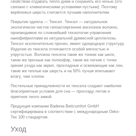
свойством отдавать тепло днем и сохранять его ночью (это
связано с климатическими условиями пустыни). Поэтому
верблюжья шерсть считается лучшим наполнителем.
Покрытие одеяла — Тенсел. Тенсел — натуральное
экологически чистое гипоаллергенное вискозное волокно,
производимое по сложнейшей технологии управления
нанофибриллами из натуральной древесной целлюлозы.
Тенсел исключительно прочен, имеет однородную структуру.
Изделия из тенсела отличаются особой мягкостью и
упругостью. Волокна тенсела такие же тонкие как шелк,
такие же прочные как полиэфир, такие же легкие с точки
зрения ухода как акрил, прохладные и освежающие как лен,
такие же теплые как шерсть и на 50% лучше впитывают
влагу, чем хлопок.
Постельные принадлежности из тенсела создают наиболее
благоприятные условия для сна — прохладу летом и
приятное тепло зимой.
Продукция компании Badenia Bettcomfort GmbH
сертифицирована в соответствии с международным Oeko-
Tex 100 стандартом.
Уход