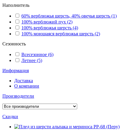
Наполнитель
60% верблюжья шерсть, 40% овечья шерсть
(1)
100% верблюжий пух
(2)
100% верблюжья шерсть
(4)
100% моющаяся верблюжья шерсть
(2)
Сезонность
Всесезонное
(6)
Летнее
(5)
Информация
Доставка
О компании
Производители
Скидки