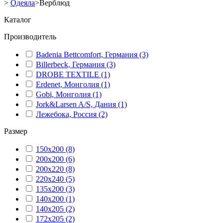
>
Одеяла
>
Верблюд
Каталог
Производитель
Badenia Bettcomfort, Германия
(3)
Billerbeck, Германия
(3)
DROBE TEXTILE
(1)
Erdenet, Монголия
(1)
Gobi, Монголия
(1)
Jork&Larsen A/S, Дания
(1)
Лежебока, Россия
(2)
Размер
150x200
(8)
200x200
(6)
200x220
(8)
220x240
(5)
135x200
(3)
140x200
(1)
140x205
(2)
172x205
(2)