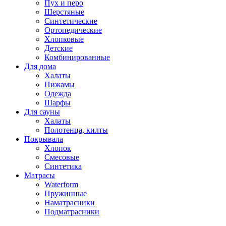
Пух и перо
Шерстяные
Синтетические
Ортопедические
Хлопковые
Детские
Комбинированные
Для дома
Халаты
Пижамы
Одежда
Шарфы
Для сауны
Халаты
Полотенца, килты
Покрывала
Хлопок
Смесовые
Синтетика
Матрасы
Waterform
Пружинные
Наматрасники
Подматрасники