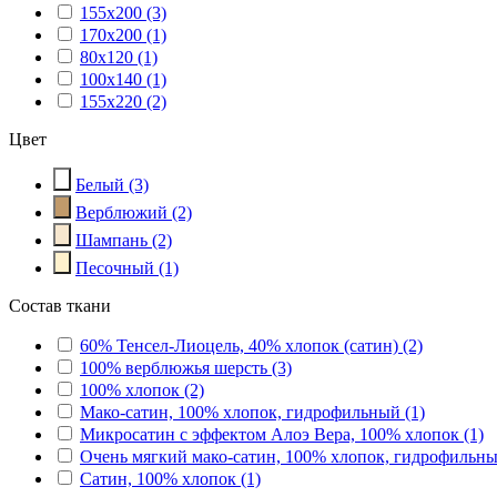
155x200
(3)
170x200
(1)
80x120
(1)
100x140
(1)
155x220
(2)
Цвет
Белый
(3)
Верблюжий
(2)
Шампань
(2)
Песочный
(1)
Состав ткани
60% Тенсел-Лиоцель, 40% хлопок (сатин)
(2)
100% верблюжья шерсть
(3)
100% хлопок
(2)
Мако-сатин, 100% хлопок, гидрофильный
(1)
Микросатин с эффектом Алоэ Вера, 100% хлопок
(1)
Очень мягкий мако-сатин, 100% хлопок, гидрофильн
Сатин, 100% хлопок
(1)