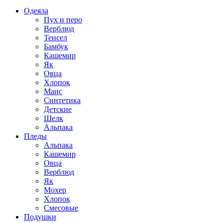
Одеяла
Пух и перо
Верблюд
Тенсел
Бамбук
Кашемир
Як
Овца
Хлопок
Маис
Синтетика
Детские
Шелк
Альпака
Пледы
Альпака
Кашемир
Овца
Верблюд
Як
Мохер
Хлопок
Смесовые
Подушки