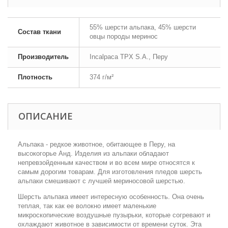
55% шерсти альпака, 45% шерсти
Состав ткани
овцы породы меринос
Производитель
Incalpaca TPX S.A., Перу
Плотность
374 г/м²
ОПИСАНИЕ
Альпака - редкое животное, обитающее в Перу, на
высокогорье Анд. Изделия из альпаки обладают
непревзойденным качеством и во всем мире относятся к
самым дорогим товарам. Для изготовления пледов шерсть
альпаки смешивают с лучшей мериносовой шерстью.
Шерсть альпака имеет интересную особенность. Она очень
теплая, так как ее волокно имеет маленькие
микроскопические воздушные пузырьки, которые согревают и
охлаждают животное в зависимости от времени суток. Эта