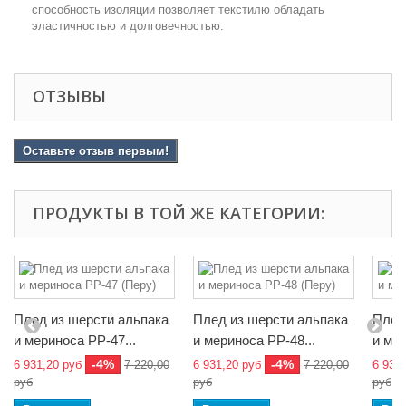
способность изоляции позволяет текстилю обладать
эластичностью и долговечностью.
ОТЗЫВЫ
Оставьте отзыв первым!
ПРОДУКТЫ В ТОЙ ЖЕ КАТЕГОРИИ:
Плед из шерсти альпака
Плед из шерсти альпака
Плед
и мериноса РР-47...
и мериноса РР-48...
и мер
-4%
-4%
6 931,20 руб
7 220,00
6 931,20 руб
7 220,00
6 931
руб
руб
руб