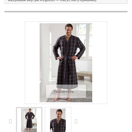
махровый внутри Avgustin — Августин (Германия)
Увеличить