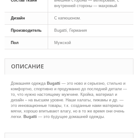
Состав ткани
внешней стороны — велюровый; с
внутренней стороны — махровый
Дизайн
С капюшоном.
Производитель
Bugatti, Германия
Пол
Мужской
ОПИСАНИЕ
Домашняя одежда
Bugatti
— это ново и серьезно, стильно и
комфортно, спортивно и продуманно до последней детали —
то, что нужно настоящему мужчине. Кройка, материал и
дизайн – на высшем уровне. Наши халаты, пижамы и др. —
это инновационные товары, т.к. созданные нами материалы
мягки, хорошо впитывают влагу, но в то же время они очень
легки.
Bugatti
— это будущее домашней одежды.